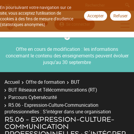
Aller à
En poursuivant votre navigation sur ce
site, vous acceptez l'utilisation de
Accepter
Refuser
cookies à des fins de mesure d'audience
Se connecter
(statistiques anonymes).
Offre en cours de modification : les informations
concernant le contenu des enseignements peuvent évoluer
jusqu’au 30 septembre
Accueil
Offre de formation
BUT
BUT Réseaux et Télécommunications (RT)
Parcours Cybersécurité
R5.06 - Expression-Culture-Communication
professionnelles : S’intégrer dans une organisation
R5.06 - EXPRESSION-CULTURE-
COMMUNICATION
PROFESSIONNELLES : S’INTÉGRER