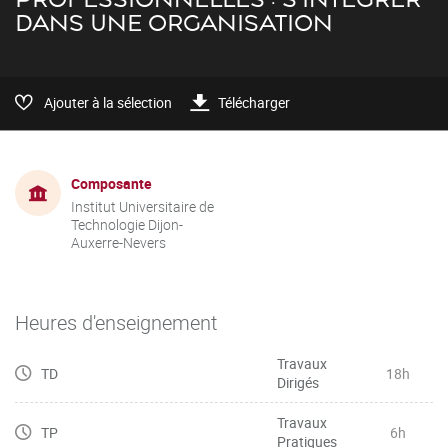
DANS UNE ORGANISATION
Ajouter à la sélection
Télécharger
Composante
Institut Universitaire de
Technologie Dijon-
Auxerre-Nevers
Heures d'enseignement
Travaux
TD
18h
Dirigés
Travaux
TP
6h
Pratiques