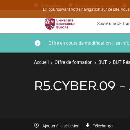
Bibliothèque
Etudiants internationaux
En poursuivant votre navigation sur ce site, vous
Suivre une UE Tra
Offre en cours de modification : les i
Accueil
Offre de formation
BUT
BUT Rés
R5.CYBER.09 
Ajouter à la sélection
Télécharger