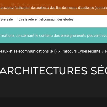
Plan
Candidatures inscriptions
 acceptez l'utilisation de cookies à des fins de mesure d'audience (statis
nsversale
Lire le référentiel commun des études
nformations concernant le contenu des enseignements peuvent év
eaux et Télécommunications (RT)
Parcours Cybersécurité
R
- ARCHITECTURES S