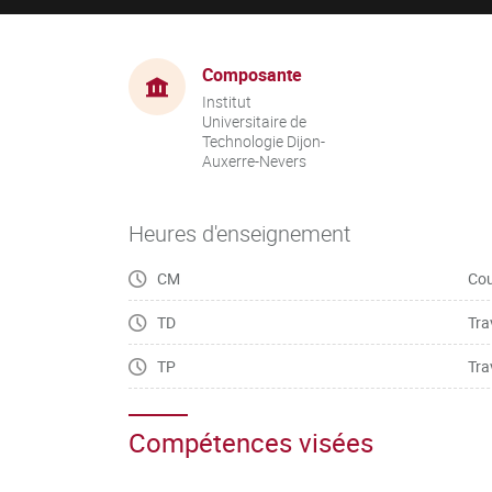
Composante
Institut
Universitaire de
Technologie Dijon-
Auxerre-Nevers
Heures d'enseignement
CM
Cou
TD
Tra
TP
Tra
Compétences visées