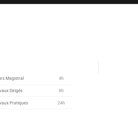
rs Magistral
4h
vaux Dirigés
8h
vaux Pratiques
24h