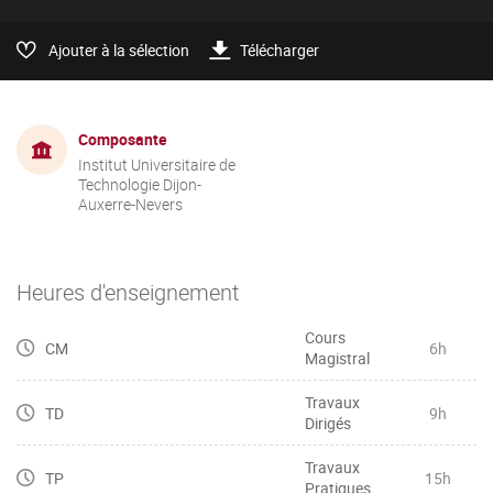
Ajouter à la sélection
Télécharger
Composante
Institut Universitaire de
Technologie Dijon-
Auxerre-Nevers
Heures d'enseignement
Cours
CM
6h
Magistral
Travaux
TD
9h
Dirigés
Travaux
TP
15h
Pratiques