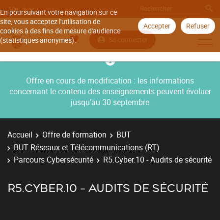
Aller à
En poursuivant votre navigation sur ce
site, vous acceptez l'utilisation de
Accepter
Refuser
cookies à des fins de mesure d'audience
Se connecter
(statistiques anonymes).
Offre en cours de modification : les informations
concernant le contenu des enseignements peuvent évoluer
jusqu’au 30 septembre
Accueil
Offre de formation
BUT
BUT Réseaux et Télécommunications (RT)
Parcours Cybersécurité
R5.Cyber.10 - Audits de sécurité
R5.CYBER.10 - AUDITS DE SÉCURITÉ