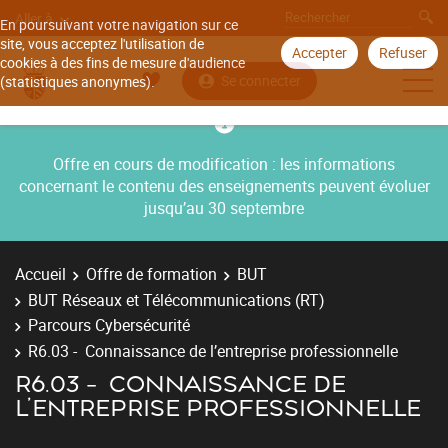
Aller à
En poursuivant votre navigation sur ce
site, vous acceptez l'utilisation de
Accepter
Refuser
cookies à des fins de mesure d'audience
Se connecter
(statistiques anonymes).
Offre en cours de modification : les informations
concernant le contenu des enseignements peuvent évoluer
jusqu’au 30 septembre
Accueil
Offre de formation
BUT
BUT Réseaux et Télécommunications (RT)
Parcours Cybersécurité
R6.03 - Connaissance de l’entreprise professionnelle
R6.03 - CONNAISSANCE DE
L’ENTREPRISE PROFESSIONNELLE