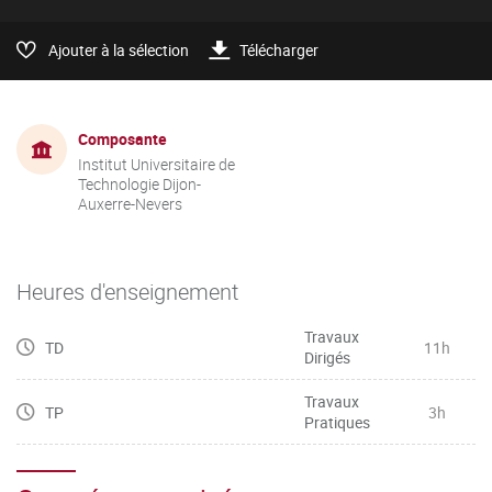
Ajouter à la sélection
Télécharger
Composante
Institut Universitaire de
Technologie Dijon-
Auxerre-Nevers
Heures d'enseignement
Travaux
TD
11h
Dirigés
Travaux
TP
3h
Pratiques