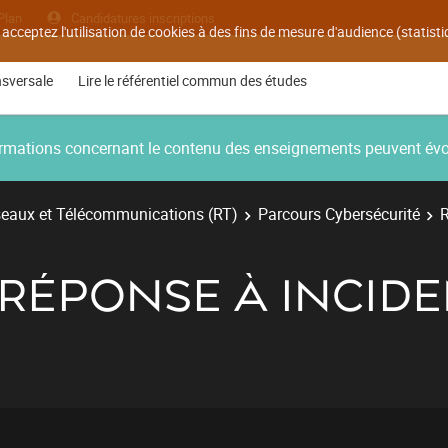
Plan
Candidatures inscriptions
 acceptez l'utilisation de cookies à des fins de mesure d'audience (statis
nsversale
Lire le référentiel commun des études
nformations concernant le contenu des enseignements peuvent év
eaux et Télécommunications (RT)
Parcours Cybersécurité
R
- RÉPONSE À INCID