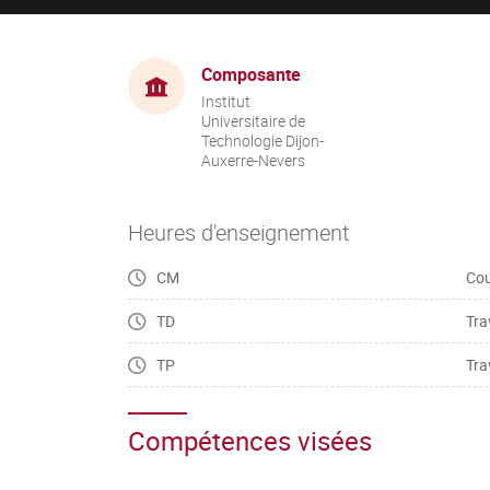
Composante
Institut
Universitaire de
Technologie Dijon-
Auxerre-Nevers
Heures d'enseignement
CM
Cou
TD
Tra
TP
Tra
Compétences visées