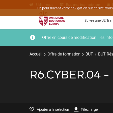
Bibliothèque
Etudiants internationaux
En poursuivant votre navigation sur ce site, vous
Suivre une UE Tra
Offre en cours de modification : les i
Accueil
Offre de formation
BUT
BUT Rés
R6.CYBER.04 
Ajouter à la sélection
Télécharger