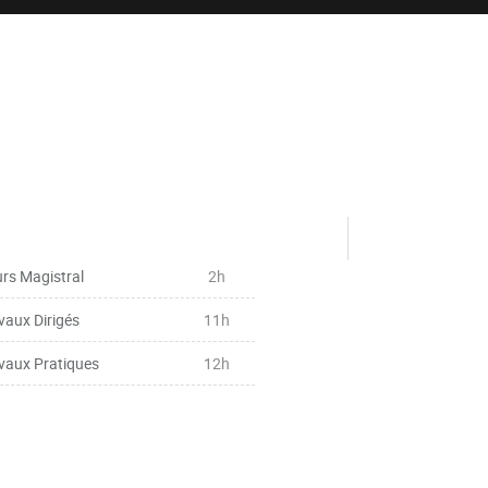
rs Magistral
2h
vaux Dirigés
11h
vaux Pratiques
12h