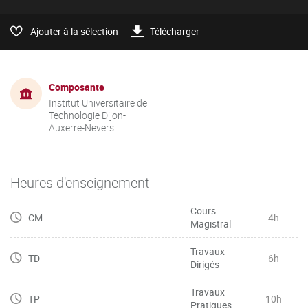
Ajouter à la sélection
Télécharger
Composante
Institut Universitaire de
Technologie Dijon-
Auxerre-Nevers
Heures d'enseignement
Cours
CM
4h
Magistral
Travaux
TD
6h
Dirigés
Travaux
TP
10h
Pratiques