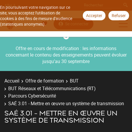
Aller à
En poursuivant votre navigation sur ce
site, vous acceptez l'utilisation de
Accepter
Refuser
cookies à des fins de mesure d'audience
Se connecter
(statistiques anonymes).
Offre en cours de modification : les informations
concernant le contenu des enseignements peuvent évoluer
jusqu’au 30 septembre
Accueil
Offre de formation
BUT
BUT Réseaux et Télécommunications (RT)
Parcours Cybersécurité
SAÉ 3.01 - Mettre en œuvre un système de transmission
SAÉ 3.01 - METTRE EN ŒUVRE UN
SYSTÈME DE TRANSMISSION