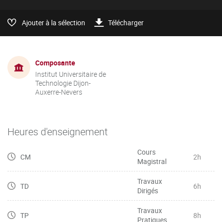
Ajouter à la sélection
Télécharger
Composante
Institut Universitaire de
Technologie Dijon-
Auxerre-Nevers
Heures d'enseignement
Cours
CM
2h
Magistral
Travaux
TD
6h
Dirigés
Travaux
TP
8h
Pratiques