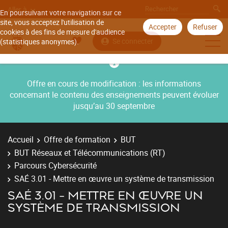
Aller à
En poursuivant votre navigation sur ce
site, vous acceptez l'utilisation de
Accepter
Refuser
cookies à des fins de mesure d'audience
Se connecter
(statistiques anonymes).
Offre en cours de modification : les informations
concernant le contenu des enseignements peuvent évoluer
jusqu’au 30 septembre
Accueil
Offre de formation
BUT
BUT Réseaux et Télécommunications (RT)
Parcours Cybersécurité
SAÉ 3.01 - Mettre en œuvre un système de transmission
SAÉ 3.01 - METTRE EN ŒUVRE UN
SYSTÈME DE TRANSMISSION