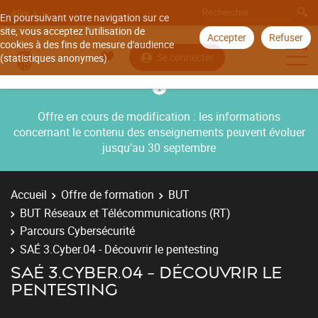
Aller à
En poursuivant votre navigation sur ce
site, vous acceptez l'utilisation de
Accepter
Refuser
cookies à des fins de mesure d'audience
Se connecter
(statistiques anonymes).
Offre en cours de modification : les informations
concernant le contenu des enseignements peuvent évoluer
jusqu’au 30 septembre
Accueil
Offre de formation
BUT
BUT Réseaux et Télécommunications (RT)
Parcours Cybersécurité
SAÉ 3.Cyber.04 - Découvrir le pentesting
SAÉ 3.CYBER.04 - DÉCOUVRIR LE
PENTESTING