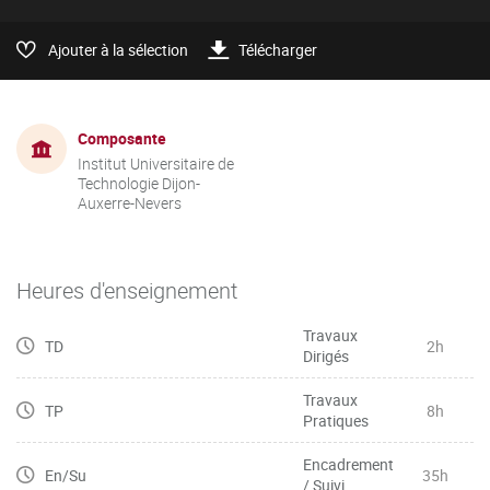
Ajouter à la sélection
Télécharger
Composante
Institut Universitaire de
Technologie Dijon-
Auxerre-Nevers
Heures d'enseignement
Travaux
TD
2h
Dirigés
Travaux
TP
8h
Pratiques
Encadrement
En/Su
35h
/ Suivi