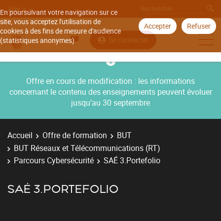
Aller à
En poursuivant votre navigation sur ce
site, vous acceptez l'utilisation de
Accepter
Refuser
cookies à des fins de mesure d'audience
Se connecter
(statistiques anonymes).
Offre en cours de modification : les informations
concernant le contenu des enseignements peuvent évoluer
jusqu’au 30 septembre
Accueil
Offre de formation
BUT
BUT Réseaux et Télécommunications (RT)
Parcours Cybersécurité
SAÉ 3.Portefolio
SAÉ 3.PORTEFOLIO