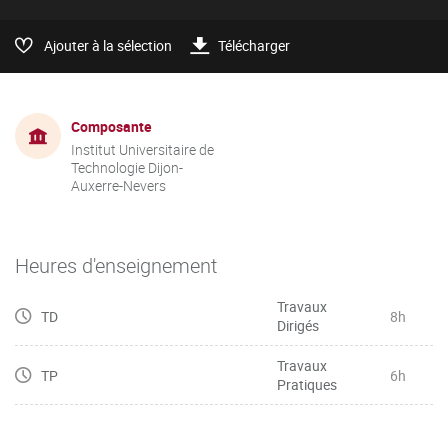
Ajouter à la sélection
Télécharger
Composante
Institut Universitaire de
Technologie Dijon-
Auxerre-Nevers
Heures d'enseignement
Travaux
TD
8h
Dirigés
Travaux
TP
6h
Pratiques