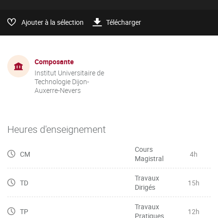
Ajouter à la sélection
Télécharger
Composante
Institut Universitaire de
Technologie Dijon-
Auxerre-Nevers
Heures d'enseignement
Cours
CM
4h
Magistral
Travaux
TD
15h
Dirigés
Travaux
TP
12h
Pratiques