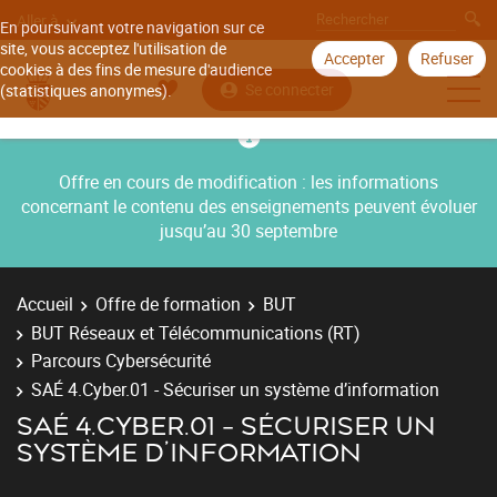
Aller à
En poursuivant votre navigation sur ce
site, vous acceptez l'utilisation de
Accepter
Refuser
cookies à des fins de mesure d'audience
Se connecter
(statistiques anonymes).
Offre en cours de modification : les informations
concernant le contenu des enseignements peuvent évoluer
jusqu’au 30 septembre
Accueil
Offre de formation
BUT
BUT Réseaux et Télécommunications (RT)
Parcours Cybersécurité
SAÉ 4.Cyber.01 - Sécuriser un système d’information
SAÉ 4.CYBER.01 - SÉCURISER UN
SYSTÈME D’INFORMATION