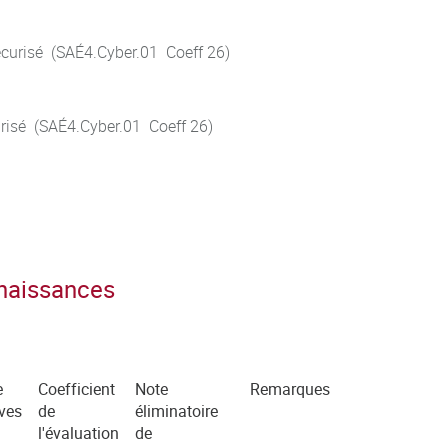
curisé (SAÉ4.Cyber.01 Coeff 26)
risé (SAÉ4.Cyber.01 Coeff 26)
nnaissances
e
Coefficient
Note
Remarques
ves
de
éliminatoire
l'évaluation
de