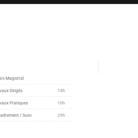
rs Magistral
vaux Dirigés
14h
vaux Pratiques
10h
adrement / Suivi
29h