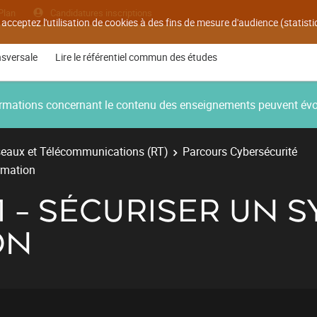
Plan
Candidatures inscriptions
 acceptez l'utilisation de cookies à des fins de mesure d'audience (statis
nsversale
Lire le référentiel commun des études
nformations concernant le contenu des enseignements peuvent év
eaux et Télécommunications (RT)
Parcours Cybersécurité
rmation
01 - SÉCURISER UN 
ON