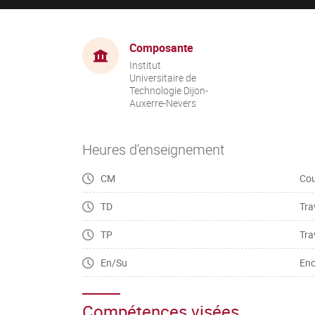
Composante
Institut
Universitaire de
Technologie Dijon-
Auxerre-Nevers
Heures d'enseignement
CM
Cou
TD
Tra
TP
Tra
En/Su
Enc
Compétences visées