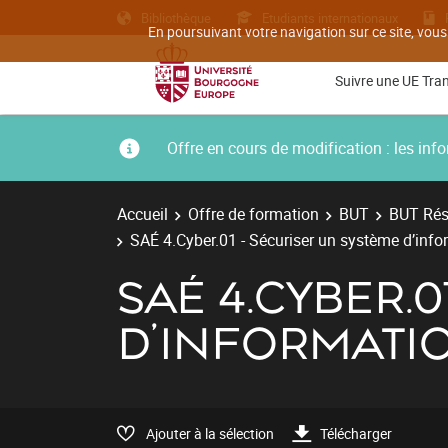
Bibliothèque
Etudiants internationaux
En poursuivant votre navigation sur ce site, vous
Suivre une UE Tra
Offre en cours de modification : les i
Accueil
Offre de formation
BUT
BUT Rés
SAÉ 4.Cyber.01 - Sécuriser un système d’info
SAÉ 4.CYBER.
D’INFORMATI
Ajouter à la sélection
Télécharger