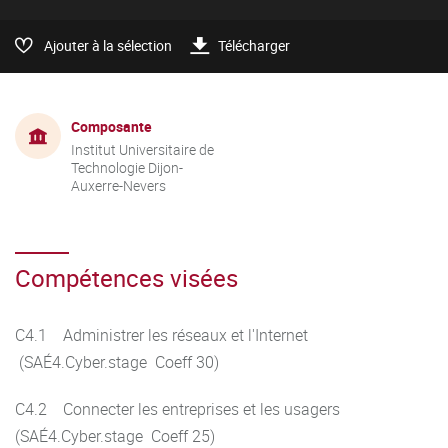
Ajouter à la sélection
Télécharger
Composante
Institut Universitaire de
Technologie Dijon-
Auxerre-Nevers
Compétences visées
C4.1 Administrer les réseaux et l'Internet
(SAÉ4.Cyber.stage Coeff 30)
C4.2 Connecter les entreprises et les usagers
(SAÉ4.Cyber.stage Coeff 25)