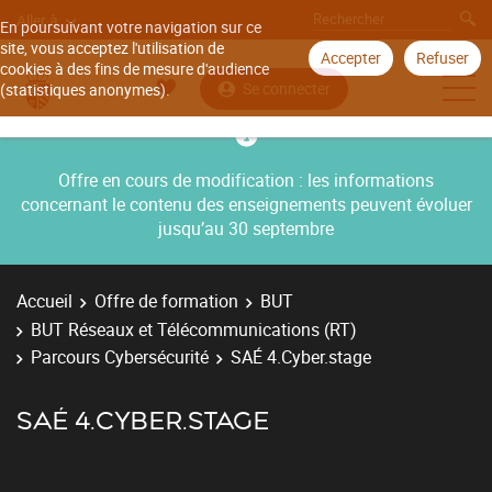
Aller à
En poursuivant votre navigation sur ce
site, vous acceptez l'utilisation de
Accepter
Refuser
cookies à des fins de mesure d'audience
Se connecter
(statistiques anonymes).
Offre en cours de modification : les informations
concernant le contenu des enseignements peuvent évoluer
jusqu’au 30 septembre
Accueil
Offre de formation
BUT
BUT Réseaux et Télécommunications (RT)
Parcours Cybersécurité
SAÉ 4.Cyber.stage
SAÉ 4.CYBER.STAGE