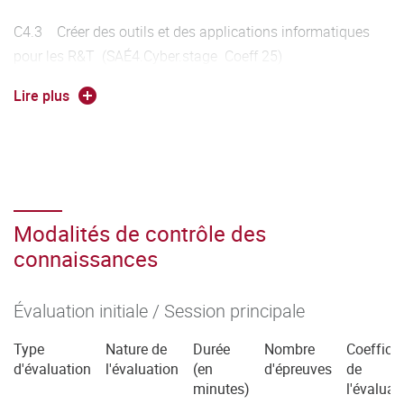
C4.3 Créer des outils et des applications informatiques
pour les R&T (SAÉ4.Cyber.stage Coeff 25)
Lire plus
C4.4 Administrer un système d'information sécurisé
(SAÉ4.cyber.stage Coeff 12)
C4.5 Surveiller un système d'information sécurisé
(SAÉ4.cyber.stage Coeff 12)
Modalités de contrôle des
connaissances
Évaluation initiale / Session principale
Type
Nature de
Durée
Nombre
Coefficie
d'évaluation
l'évaluation
(en
d'épreuves
de
minutes)
l'évaluat