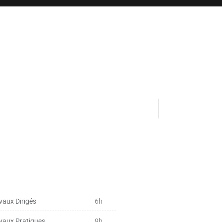
vaux Dirigés
6h
vaux Pratiques
9h