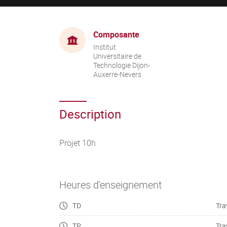
Composante
Institut
Universitaire de
Technologie Dijon-
Auxerre-Nevers
Description
Projet 10h
Heures d'enseignement
TD
Tra
TP
Tra