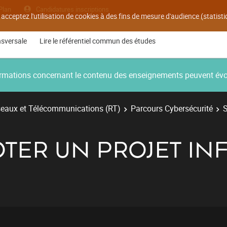
Plan
Candidatures inscriptions
 acceptez l'utilisation de cookies à des fins de mesure d'audience (statis
nsversale
Lire le référentiel commun des études
nformations concernant le contenu des enseignements peuvent év
eaux et Télécommunications (RT)
Parcours Cybersécurité
S
ILOTER UN PROJET I