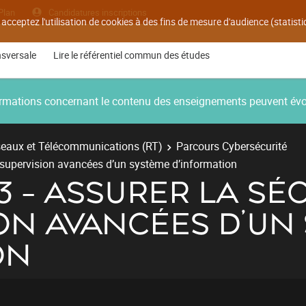
Plan
Candidatures inscriptions
 acceptez l'utilisation de cookies à des fins de mesure d'audience (statis
nsversale
Lire le référentiel commun des études
nformations concernant le contenu des enseignements peuvent év
eaux et Télécommunications (RT)
Parcours Cybersécurité
la supervision avancées d’un système d’information
03 - ASSURER LA SÉ
ON AVANCÉES D’UN
ON