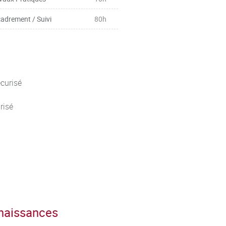
adrement / Suivi
80h
curisé
risé
nnaissances