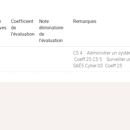
e
Coefficient
Note
Remarques
ves
de
éliminatoire
l'évaluation
de
l'évaluation
C5.4 Administrer un systè
Coeff 25 C5.5 Surveiller u
SAÉ5.Cyber.03 Coeff 25