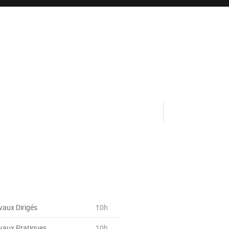
vaux Dirigés
10h
vaux Pratiques
10h