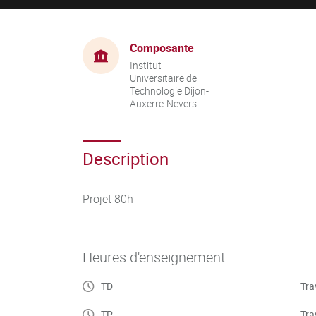
Composante
Institut
Universitaire de
Technologie Dijon-
Auxerre-Nevers
Description
Projet 80h
Heures d'enseignement
TD
Tra
TP
Tra