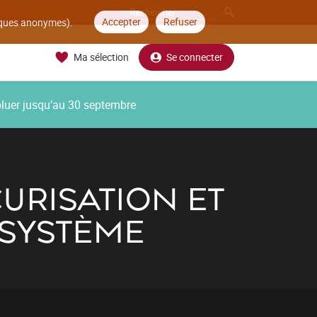
Accepter
Refuser
tiques anonymes).
Ma sélection
Se connecter
oluer jusqu’au 30 septembre
CURISATION ET
 SYSTÈME