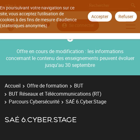
Aller à
En poursuivant votre navigation sur ce
site, vous acceptez l'utilisation de
Accepter
Refuser
cookies à des fins de mesure d'audience
Se connecter
(statistiques anonymes).
Offre en cours de modification : les informations
concernant le contenu des enseignements peuvent évoluer
jusqu’au 30 septembre
Accueil
Offre de formation
BUT
BUT Réseaux et Télécommunications (RT)
Parcours Cybersécurité
SAÉ 6.Cyber.Stage
SAÉ 6.CYBER.STAGE