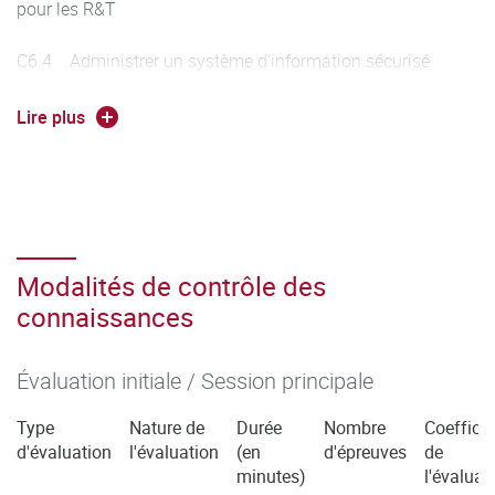
pour les R&T
C6.4 Administrer un système d'information sécurisé
C6.5 Surveiller un système d'information sécurisé
Lire plus
Coeff 20
Modalités de contrôle des
connaissances
Évaluation initiale / Session principale
Type
Nature de
Durée
Nombre
Coefficie
d'évaluation
l'évaluation
(en
d'épreuves
de
minutes)
l'évaluat