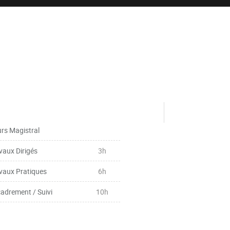
rs Magistral
vaux Dirigés
3h
vaux Pratiques
6h
adrement / Suivi
10h