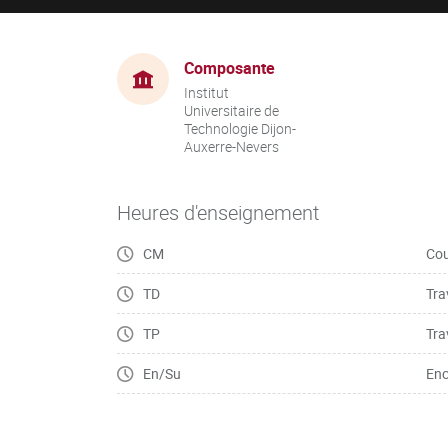
Composante
Institut
Universitaire de
Technologie Dijon-
Auxerre-Nevers
Heures d'enseignement
CM
Cou
TD
Tra
TP
Tra
En/Su
Enc