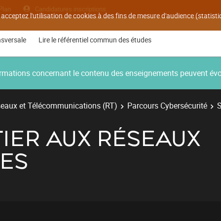
Plan
Candidatures inscriptions
 acceptez l'utilisation de cookies à des fins de mesure d'audience (statis
nsversale
Lire le référentiel commun des études
nformations concernant le contenu des enseignements peuvent év
eaux et Télécommunications (RT)
Parcours Cybersécurité
S
NITIER AUX RÉSEAUX
ES