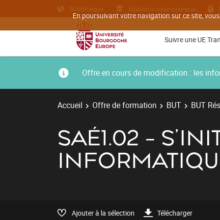
Bibliothèque
Etudiants internationaux
En poursuivant votre navigation sur ce site, vous
Suivre une UE Tra
Offre en cours de modification : les i
Accueil
Offre de formation
BUT
BUT Rés
SAÉ1.02 - S'I
INFORMATIQU
Ajouter à la sélection
Télécharger