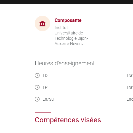
Composante
Institut
Universitaire de
Technologie Dijon-
Auxerre-Nevers
Heures d'enseignement
TD
Tra
TP
Tra
En/Su
Enc
Compétences visées