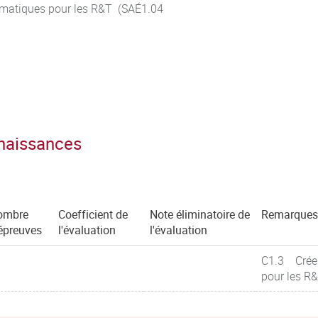
ormatiques pour les R&T (SAÉ1.04
nnaissances
ombre
Coefficient de
Note éliminatoire de
Remarques
épreuves
l'évaluation
l'évaluation
C1.3 Créer 
pour les R