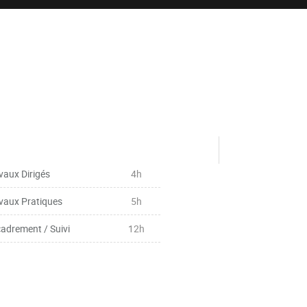
vaux Dirigés
4h
vaux Pratiques
5h
adrement / Suivi
12h