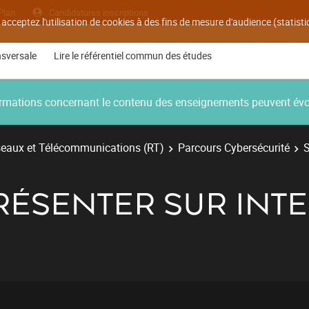
Plan
Candidatures inscriptions
 acceptez l'utilisation de cookies à des fins de mesure d'audience (statis
nsversale
Lire le référentiel commun des études
nformations concernant le contenu des enseignements peuvent év
eaux et Télécommunications (RT)
Parcours Cybersécurité
S
 PRÉSENTER SUR INT