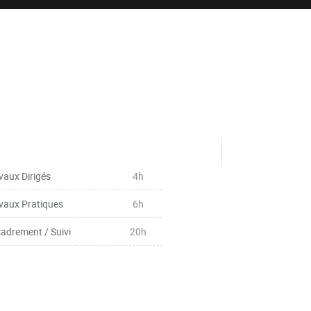
vaux Dirigés
4h
vaux Pratiques
6h
adrement / Suivi
20h