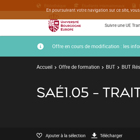
Bibliothèque
Etudiants internationaux
En poursuivant votre navigation sur ce site, vous
Suivre une UE Tra
Offre en cours de modification : les i
Accueil
Offre de formation
BUT
BUT Rés
SAÉ1.05 - TR
Ajouter à la sélection
Télécharger