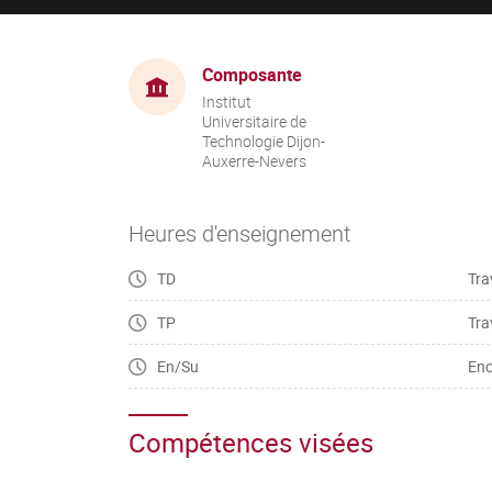
Composante
Institut
Universitaire de
Technologie Dijon-
Auxerre-Nevers
Heures d'enseignement
TD
Tra
TP
Tra
En/Su
Enc
Compétences visées