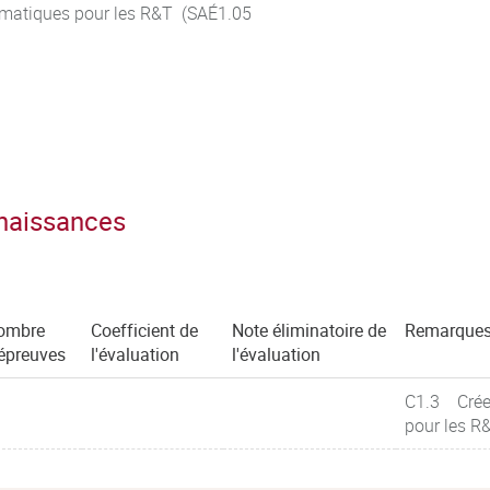
ormatiques pour les R&T (SAÉ1.05
nnaissances
ombre
Coefficient de
Note éliminatoire de
Remarque
épreuves
l'évaluation
l'évaluation
C1.3 Créer
pour les R