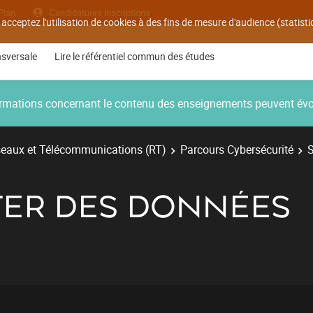
Plan
Candidatures inscriptions
 acceptez l'utilisation de cookies à des fins de mesure d'audience (statis
nsversale
Lire le référentiel commun des études
nformations concernant le contenu des enseignements peuvent év
eaux et Télécommunications (RT)
Parcours Cybersécurité
S
AITER DES DONNÉES