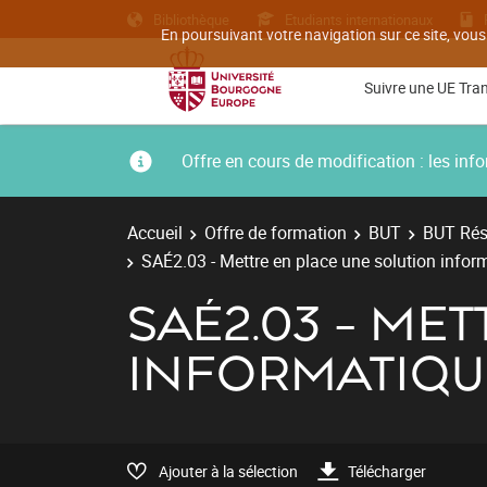
Bibliothèque
Etudiants internationaux
En poursuivant votre navigation sur ce site, vous
Suivre une UE Tra
Offre en cours de modification : les i
Accueil
Offre de formation
BUT
BUT Rés
SAÉ2.03 - Mettre en place une solution inform
SAÉ2.03 - ME
INFORMATIQU
Ajouter à la sélection
Télécharger