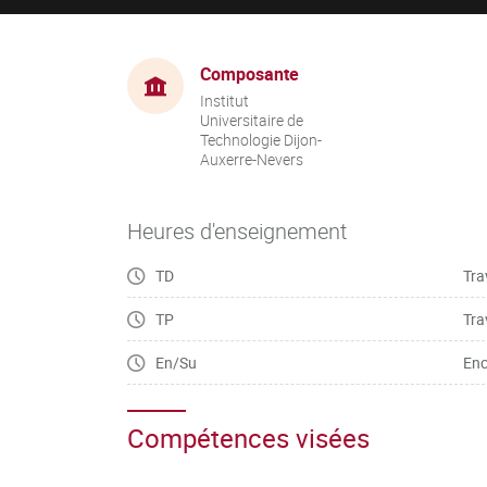
Composante
Institut
Universitaire de
Technologie Dijon-
Auxerre-Nevers
Heures d'enseignement
TD
Tra
TP
Tra
En/Su
Enc
Compétences visées