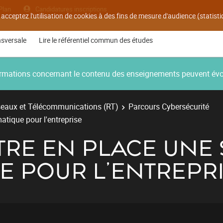
Plan
Candidatures inscriptions
 acceptez l'utilisation de cookies à des fins de mesure d'audience (statis
nsversale
Lire le référentiel commun des études
nformations concernant le contenu des enseignements peuvent év
eaux et Télécommunications (RT)
Parcours Cybersécurité
atique pour l'entreprise
TTRE EN PLACE UNE
E POUR L'ENTREPR