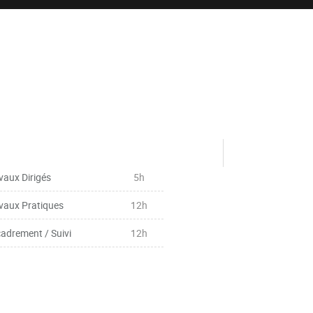
vaux Dirigés
5h
vaux Pratiques
12h
adrement / Suivi
12h