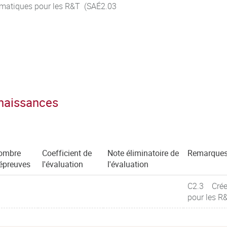
ormatiques pour les R&T (SAÉ2.03
nnaissances
ombre
Coefficient de
Note éliminatoire de
Remarque
épreuves
l'évaluation
l'évaluation
C2.3 Créer
pour les R