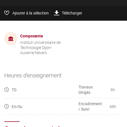
Ajouter à la sélection
Télécharger
Composante
Institut Universitaire de
Technologie Dijon-
Auxerre-Nevers
Heures d'enseignement
Travaux
TD
8h
Dirigés
Encadrement
En/Su
48h
/ Suivi