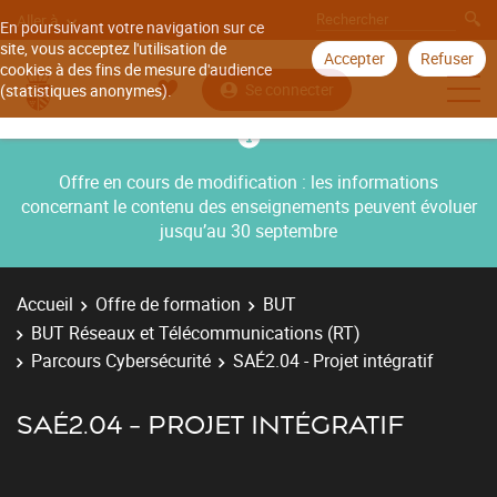
Aller à
En poursuivant votre navigation sur ce
site, vous acceptez l'utilisation de
Accepter
Refuser
cookies à des fins de mesure d'audience
Se connecter
(statistiques anonymes).
Offre en cours de modification : les informations
concernant le contenu des enseignements peuvent évoluer
jusqu’au 30 septembre
Accueil
Offre de formation
BUT
BUT Réseaux et Télécommunications (RT)
Parcours Cybersécurité
SAÉ2.04 - Projet intégratif
SAÉ2.04 - PROJET INTÉGRATIF