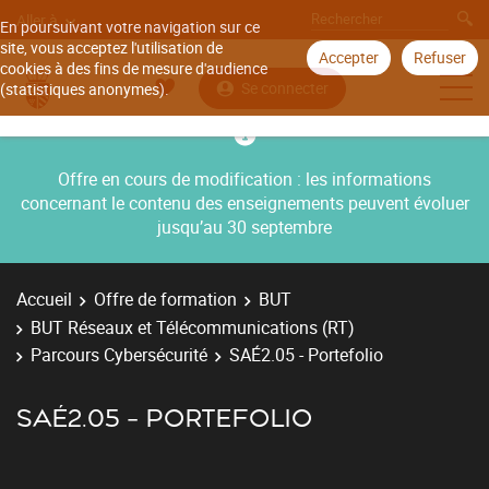
Aller à
En poursuivant votre navigation sur ce
site, vous acceptez l'utilisation de
Accepter
Refuser
cookies à des fins de mesure d'audience
Se connecter
(statistiques anonymes).
Offre en cours de modification : les informations
concernant le contenu des enseignements peuvent évoluer
jusqu’au 30 septembre
Accueil
Offre de formation
BUT
BUT Réseaux et Télécommunications (RT)
Parcours Cybersécurité
SAÉ2.05 - Portefolio
SAÉ2.05 - PORTEFOLIO