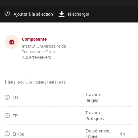
Ajouter à la sélection
Télécharger
Composante
Institut Universitaire de
Technologie Dijon-
Auxerre-Nevers
Heures d'enseignement
Travaux
TD
Dirigés
Travaux
TP
Pratiques
Encadrement
En/Su
6h
/ Suivi