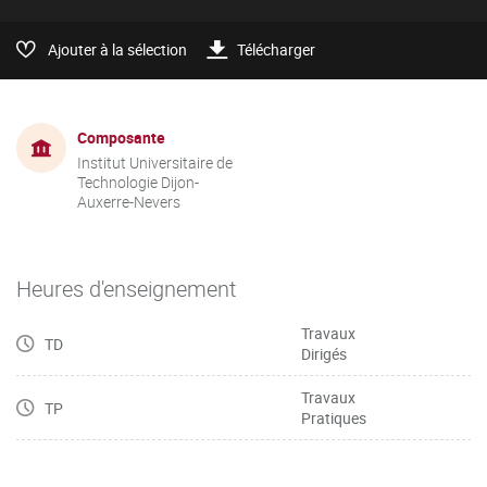
Ajouter à la sélection
Télécharger
Composante
Institut Universitaire de
Technologie Dijon-
Auxerre-Nevers
Heures d'enseignement
Travaux
TD
Dirigés
Travaux
TP
Pratiques