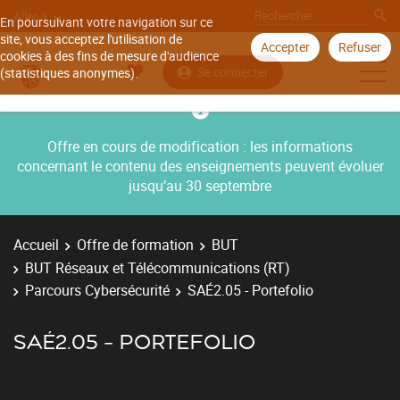
Aller à
En poursuivant votre navigation sur ce
site, vous acceptez l'utilisation de
Accepter
Refuser
cookies à des fins de mesure d'audience
Se connecter
(statistiques anonymes).
Offre en cours de modification : les informations
concernant le contenu des enseignements peuvent évoluer
jusqu’au 30 septembre
Accueil
Offre de formation
BUT
BUT Réseaux et Télécommunications (RT)
Parcours Cybersécurité
SAÉ2.05 - Portefolio
SAÉ2.05 - PORTEFOLIO