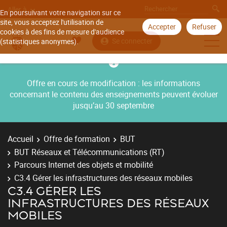
Aller à
En poursuivant votre navigation sur ce
site, vous acceptez l'utilisation de
Accepter
Refuser
cookies à des fins de mesure d'audience
Se connecter
(statistiques anonymes).
Offre en cours de modification : les informations
concernant le contenu des enseignements peuvent évoluer
jusqu’au 30 septembre
Accueil
Offre de formation
BUT
BUT Réseaux et Télécommunications (RT)
Parcours Internet des objets et mobilité
C3.4 Gérer les infrastructures des réseaux mobiles
C3.4 GÉRER LES
INFRASTRUCTURES DES RÉSEAUX
MOBILES