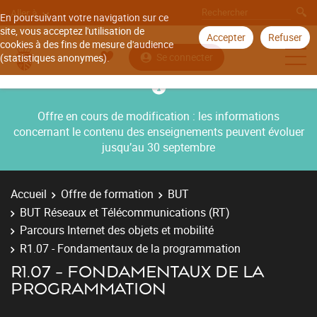
Aller à
En poursuivant votre navigation sur ce
site, vous acceptez l'utilisation de
Accepter
Refuser
cookies à des fins de mesure d'audience
Se connecter
(statistiques anonymes).
Offre en cours de modification : les informations
concernant le contenu des enseignements peuvent évoluer
jusqu’au 30 septembre
Accueil
Offre de formation
BUT
BUT Réseaux et Télécommunications (RT)
Parcours Internet des objets et mobilité
R1.07 - Fondamentaux de la programmation
R1.07 - FONDAMENTAUX DE LA
PROGRAMMATION