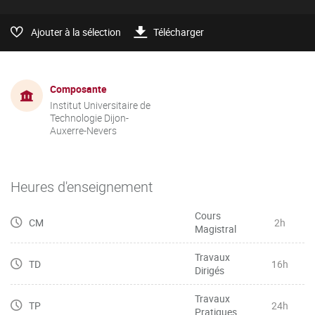
Ajouter à la sélection
Télécharger
Composante
Institut Universitaire de
Technologie Dijon-
Auxerre-Nevers
Heures d'enseignement
Cours
CM
2h
Magistral
Travaux
TD
16h
Dirigés
Travaux
TP
24h
Pratiques