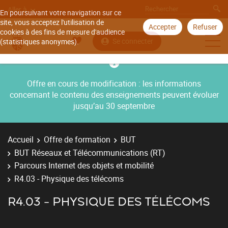
Aller à
En poursuivant votre navigation sur ce
site, vous acceptez l'utilisation de
Accepter
Refuser
cookies à des fins de mesure d'audience
Se connecter
(statistiques anonymes).
Offre en cours de modification : les informations
concernant le contenu des enseignements peuvent évoluer
jusqu’au 30 septembre
Accueil
Offre de formation
BUT
BUT Réseaux et Télécommunications (RT)
Parcours Internet des objets et mobilité
R4.03 - Physique des télécoms
R4.03 - PHYSIQUE DES TÉLÉCOMS