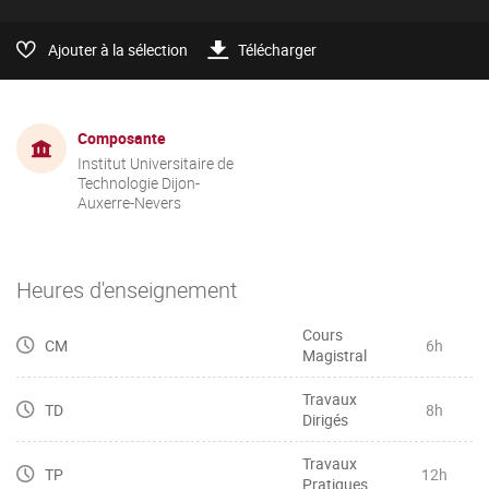
Ajouter à la sélection
Télécharger
Composante
Institut Universitaire de
Technologie Dijon-
Auxerre-Nevers
Heures d'enseignement
Cours
CM
6h
Magistral
Travaux
TD
8h
Dirigés
Travaux
TP
12h
Pratiques