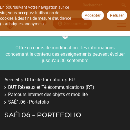
Aller à
En poursuivant votre navigation sur ce
site, vous acceptez l'utilisation de
Accepter
Refuser
cookies à des fins de mesure d'audience
Se connecter
(statistiques anonymes).
Offre en cours de modification : les informations
concernant le contenu des enseignements peuvent évoluer
jusqu’au 30 septembre
Accueil
Offre de formation
BUT
BUT Réseaux et Télécommunications (RT)
Parcours Internet des objets et mobilité
SAÉ1.06 - Portefolio
SAÉ1.06 - PORTEFOLIO