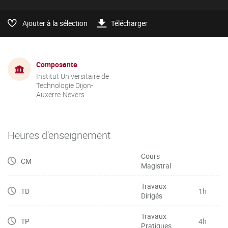
Ajouter à la sélection
Télécharger
Composante
Institut Universitaire de
Technologie Dijon-
Auxerre-Nevers
Heures d'enseignement
Cours
CM
Magistral
Travaux
TD
1h
Dirigés
Travaux
TP
4h
Pratiques