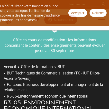
Aller à
En poursuivant votre navigation sur ce
site, vous acceptez l'utilisation de
Accepter
Refuser
cookies à des fins de mesure d'audience
Se connecter
(statistiques anonymes).
Offre en cours de modification : les informations
concernant le contenu des enseignements peuvent évoluer
jusqu’au 30 septembre
Accueil
Offre de formation
BUT
BUT Techniques de Commercialisation (TC - IUT Dijon-
Auxerre-Nevers)
Parcours Business développement et management de la
relation client
R3-05-Environnement économique international
R3-05-ENVIRONNEMENT
ÉCONOMIQUE INTERNATIONAL