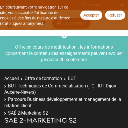
Aller à
En poursuivant votre navigation sur ce
site, vous acceptez l'utilisation de
Accepter
Refuser
cookies à des fins de mesure d'audience
Se connecter
(statistiques anonymes).
Offre en cours de modification : les informations
concernant le contenu des enseignements peuvent évoluer
jusqu’au 30 septembre
Accueil
Offre de formation
BUT
BUT Techniques de Commercialisation (TC - IUT Dijon-
Auxerre-Nevers)
Parcours Business développement et management de la
relation client
SAÉ 2-Marketing S2
SAÉ 2-MARKETING S2