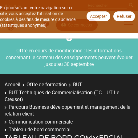
Aller à
En poursuivant votre navigation sur ce
site, vous acceptez l'utilisation de
Accepter
Refuser
cookies à des fins de mesure d'audience
Se connecter
(statistiques anonymes).
Offre en cours de modification : les informations
concernant le contenu des enseignements peuvent évoluer
jusqu’au 30 septembre
Accueil
Offre de formation
BUT
BUT Techniques de Commercialisation (TC - IUT Le
Creusot)
Parcours Business développement et management de la
relation client
Communication commerciale
Tableau de bord commercial
TABLEAU DE BORD COMMERCIAL