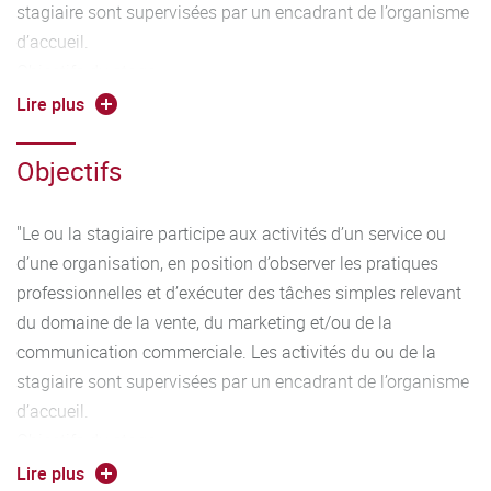
stagiaire sont supervisées par un encadrant de l’organisme
d’accueil.
Objectifs du stage :
– Découvrir l’entreprise ou l’organisation dans ses aspects
Lire plus
sociaux, technico-économiques et organisationnels
– Découvrir la réalité de l’activité du cadre intermédiaire
Objectifs
dans l’environnement commercial
– Acquérir des savoir-faire et savoir-être professionnels
"Le ou la stagiaire participe aux activités d’un service ou
– Mobiliser les acquis académiques en situation
d’une organisation, en position d’observer les pratiques
professionnelle
professionnelles et d’exécuter des tâches simples relevant
– Développer le projet personnel professionnel"
du domaine de la vente, du marketing et/ou de la
communication commerciale. Les activités du ou de la
stagiaire sont supervisées par un encadrant de l’organisme
d’accueil.
Objectifs du stage :
– Découvrir l’entreprise ou l’organisation dans ses aspects
Lire plus