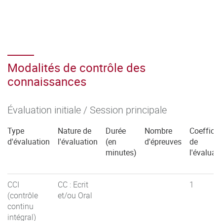
sociaux, technico-économiques et organisationnels
– Découvrir la réalité de l’activité du cadre intermédiaire
dans l’environnement commercial
– Acquérir des savoir-faire et savoir-être professionnels
– Mobiliser les acquis académiques en situation
Modalités de contrôle des
professionnelle
connaissances
– Développer le projet personnel professionnel"
Évaluation initiale / Session principale
Type
Nature de
Durée
Nombre
Coefficie
d'évaluation
l'évaluation
(en
d'épreuves
de
minutes)
l'évaluat
CCI
CC : Ecrit
1
(contrôle
et/ou Oral
continu
intégral)