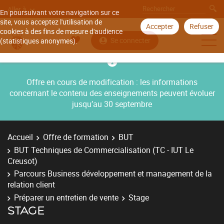
Aller à
En poursuivant votre navigation sur ce
site, vous acceptez l'utilisation de
Accepter
Refuser
cookies à des fins de mesure d'audience
Se connecter
(statistiques anonymes).
Offre en cours de modification : les informations
concernant le contenu des enseignements peuvent évoluer
jusqu’au 30 septembre
Accueil
Offre de formation
BUT
BUT Techniques de Commercialisation (TC - IUT Le
Creusot)
Parcours Business développement et management de la
relation client
Préparer un entretien de vente
Stage
STAGE