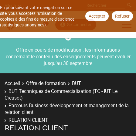
Aller à
En poursuivant votre navigation sur ce
site, vous acceptez l'utilisation de
Accepter
Refuser
cookies à des fins de mesure d'audience
Se connecter
(statistiques anonymes).
Offre en cours de modification : les informations
concernant le contenu des enseignements peuvent évoluer
jusqu’au 30 septembre
Accueil
Offre de formation
BUT
BUT Techniques de Commercialisation (TC - IUT Le
Creusot)
Parcours Business développement et management de la
relation client
RELATION CLIENT
RELATION CLIENT