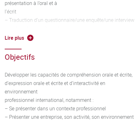
présentation à l’oral et à
l’écrit
– Traduction d’un questionnaire/une enquête/une interview
simple en langue étrangère
– Prospection au téléphone et prise des RDV
Lire plus
– Rédaction et utilisation de questions pour connaitre les
besoins du client
Objectifs
– Description d’un support de communication commerciale
(publicité) dans sa dimension culturelle, présentation d’un
Développer les capacités de compréhension orale et écrite,
brief
d’expression orale et écrite et d’interactivité en
Outils linguistiques
environnement
– Travailler entre autres les éléments suivants :
professionnel international, notamment :
conjugaison et emploi des temps adaptés à la situation
– Se présenter dans un contexte professionnel
alphabet, vocabulaire
– Présenter une entreprise, son activité, son environnement
adapté en contexte, forme interrogative, formules de
politesse, possession, comparatifs, discours direct et
indirect