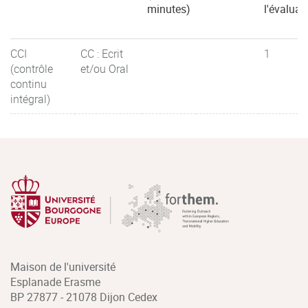
minutes)
l'évaluat
CCI
CC : Ecrit
1
(contrôle
et/ou Oral
continu
intégral)
Maison de l'université
Esplanade Erasme
BP 27877 - 21078 Dijon Cedex