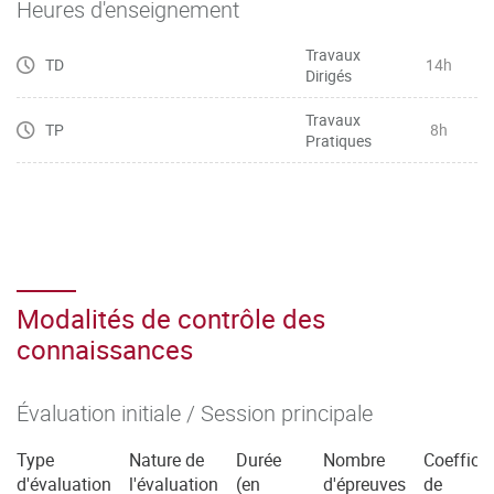
Heures d'enseignement
– Veiller à la qualité phonétique et idiomatique de
l’expression
Travaux
TD
14h
Dirigés
– Manier toutes sortes de chiffres (dates, horaires, prix,
etc.), lire des graphiques et décrire des tendances
Travaux
TP
8h
– Maîtriser le vocabulaire basique général de l’entreprise,
Pratiques
de la communication commerciale et marketing, et le
restituer
dans une situation professionnelle spécifique
– Mobiliser les connecteurs logiques pour l’argumentation
Modalités de contrôle des
connaissances
Évaluation initiale / Session principale
Type
Nature de
Durée
Nombre
Coefficie
d'évaluation
l'évaluation
(en
d'épreuves
de