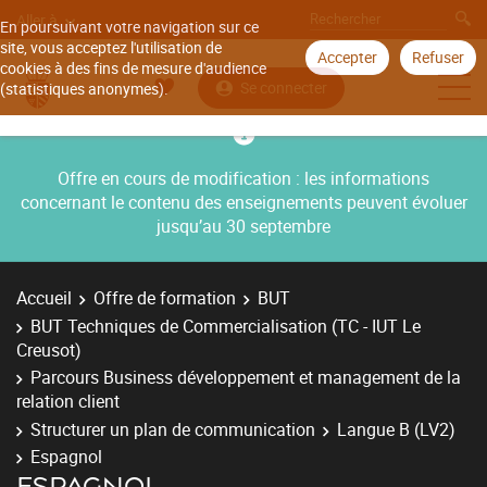
Aller à
En poursuivant votre navigation sur ce
site, vous acceptez l'utilisation de
Accepter
Refuser
cookies à des fins de mesure d'audience
Se connecter
(statistiques anonymes).
Offre en cours de modification : les informations
concernant le contenu des enseignements peuvent évoluer
jusqu’au 30 septembre
Accueil
Offre de formation
BUT
BUT Techniques de Commercialisation (TC - IUT Le
Creusot)
Parcours Business développement et management de la
relation client
Structurer un plan de communication
Langue B (LV2)
Espagnol
ESPAGNOL