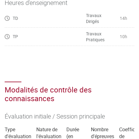
Heures d'enseignement
– Veiller à la qualité phonétique et idiomatique de
l’expression
Travaux
TD
14h
Dirigés
– Manier toutes sortes de chiffres (dates, horaires, prix,
etc.), lire des graphiques et décrire des tendances
Travaux
TP
10h
– Maîtriser le vocabulaire basique général de l’entreprise,
Pratiques
de la communication commerciale, et du marketing et le
restituer
dans une situation professionnelle spécifique
– Mobiliser les connecteurs logiques pour l’argumentation
Modalités de contrôle des
connaissances
Évaluation initiale / Session principale
Type
Nature de
Durée
Nombre
Coefficie
d'évaluation
l'évaluation
(en
d'épreuves
de