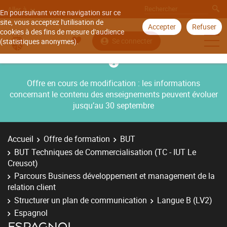
Aller à
En poursuivant votre navigation sur ce
site, vous acceptez l'utilisation de
Accepter
Refuser
cookies à des fins de mesure d'audience
Se connecter
(statistiques anonymes).
Offre en cours de modification : les informations
concernant le contenu des enseignements peuvent évoluer
jusqu’au 30 septembre
Accueil
Offre de formation
BUT
BUT Techniques de Commercialisation (TC - IUT Le
Creusot)
Parcours Business développement et management de la
relation client
Structurer un plan de communication
Langue B (LV2)
Espagnol
ESPAGNOL