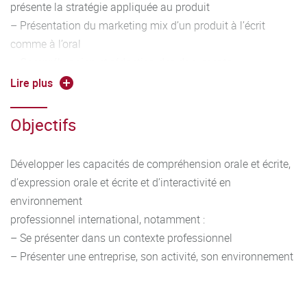
présente la stratégie appliquée au produit
– Présentation du marketing mix d’un produit à l’écrit
comme à l’oral
– Compréhension et rédaction des documents
commerciaux simples, rédaction des mails, mailing
Lire plus
– Construction d’un argumentaire de vente et un plan de
découverte simple
Objectifs
– Production d’un support de communication commerciale
simple (brochure, courrier commercial simple...)
Développer les capacités de compréhension orale et écrite,
– Justification des choix, argumentation
d’expression orale et écrite et d’interactivité en
Outils linguistiques :
environnement
– Travailler entre autres les éléments suivants :
professionnel international, notamment :
conjugaison et emploi des temps adaptés à la situation,
– Se présenter dans un contexte professionnel
alphabet, vocabulaire
– Présenter une entreprise, son activité, son environnement
adapté en contexte, forme interrogative, formules de
politesse, possession, comparatifs, discours direct et
indirect