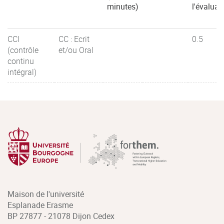
minutes)
l'évaluat
CCI
CC : Ecrit
0.5
(contrôle
et/ou Oral
continu
intégral)
Maison de l'université
Esplanade Erasme
BP 27877 - 21078 Dijon Cedex