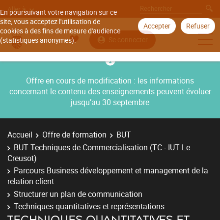
Aller à
En poursuivant votre navigation sur ce
site, vous acceptez l'utilisation de
Accepter
Refuser
cookies à des fins de mesure d'audience
Se connecter
(statistiques anonymes).
Offre en cours de modification : les informations
concernant le contenu des enseignements peuvent évoluer
jusqu’au 30 septembre
Accueil
Offre de formation
BUT
BUT Techniques de Commercialisation (TC - IUT Le
Creusot)
Parcours Business développement et management de la
relation client
Structurer un plan de communication
Techniques quantitatives et représentations
TECHNIQUES QUANTITATIVES ET