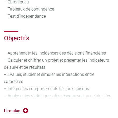
– Chroniques
– Tableaux de contingence
– Test d’indépendance
Objectifs
– Appréhender les incidences des décisions financières
– Calculer et chiffrer un projet et présenter les indicateurs
de suivi et de résultats
– Évaluer, étudier et simuler les interactions entre
caractères
– Intégrer les comportements liés aux saisons
– Analyser les statistiques des réseaux sociaux et de sites
Internet
– Mesurer le degré de dépendance entre deux variables
Lire plus