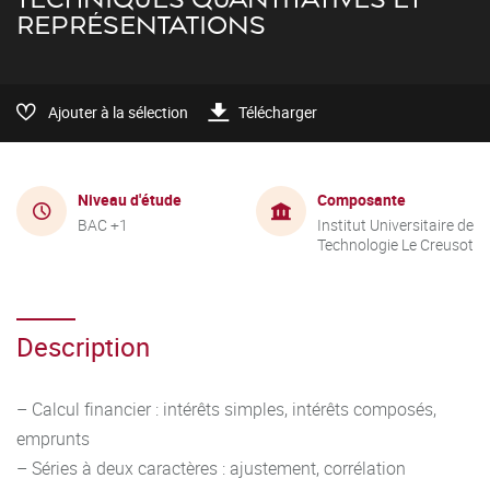
REPRÉSENTATIONS
Ajouter à la sélection
Télécharger
Niveau d'étude
Composante
BAC +1
Institut Universitaire de
Technologie Le Creusot
Description
– Calcul financier : intérêts simples, intérêts composés,
emprunts
– Séries à deux caractères : ajustement, corrélation