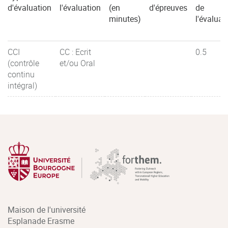
d'évaluation
l'évaluation
(en
d'épreuves
de
minutes)
l'évaluat
CCI
CC : Ecrit
0.5
(contrôle
et/ou Oral
continu
intégral)
Maison de l'université
Esplanade Erasme