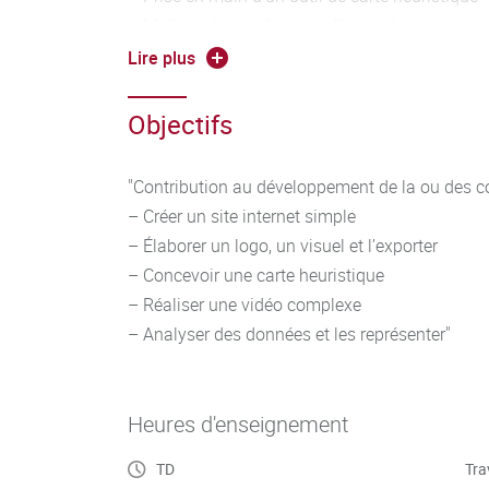
– Multimédia : réalisation d’une vidéo avec out
son
Lire plus
– Respect de la législation, notamment du droit 
droit à la vie privée"
Objectifs
"Contribution au développement de la ou des c
– Créer un site internet simple
– Élaborer un logo, un visuel et l’exporter
– Concevoir une carte heuristique
– Réaliser une vidéo complexe
– Analyser des données et les représenter"
Heures d'enseignement
TD
Tra