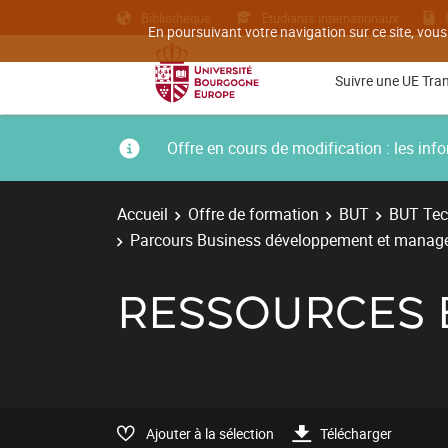
Bibliothèque
Etudiants internationaux
En poursuivant votre navigation sur ce site, vous
Suivre une UE Tra
Offre en cours de modification : les i
Accueil
Offre de formation
BUT
BUT Tec
Parcours Business développement et manageme
RESSOURCES 
Ajouter à la sélection
Télécharger