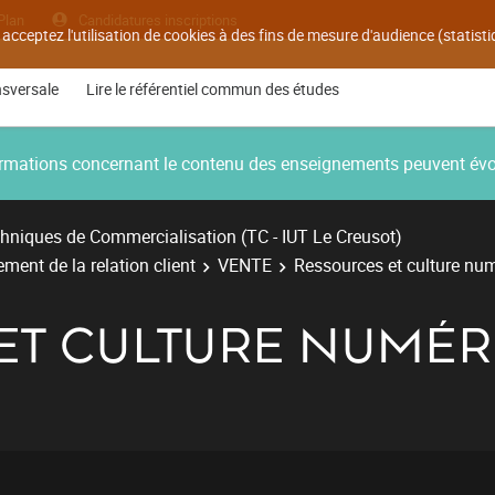
Plan
Candidatures inscriptions
 acceptez l'utilisation de cookies à des fins de mesure d'audience (statis
nsversale
Lire le référentiel commun des études
nformations concernant le contenu des enseignements peuvent év
hniques de Commercialisation (TC - IUT Le Creusot)
nt de la relation client
VENTE
Ressources et culture nu
ET CULTURE NUMÉR