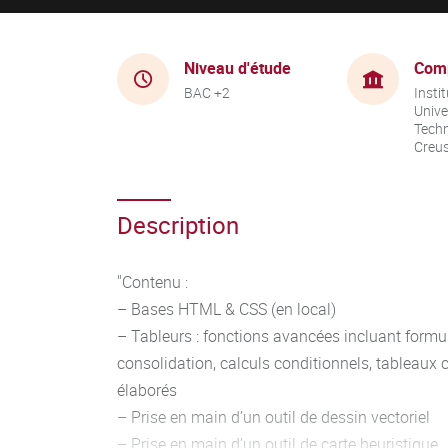
Niveau d'étude
Com
BAC +2
Instit
Unive
Techn
Creu
Description
"Contenu :
– Bases HTML & CSS (en local)
– Tableurs : fonctions avancées incluant formulair
consolidation, calculs conditionnels, tableaux
élaborés
– Prise en main d’un outil de dessin vectoriel
– Prise en main d’un outil de carte heuristique