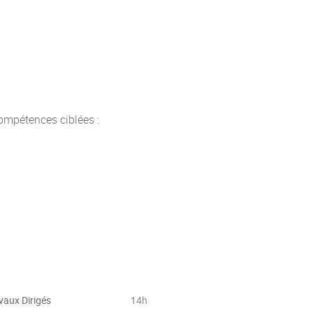
ils d’enregistrement & mixage de
de propriété intellectuelle et du
ompétences ciblées :
vaux Dirigés
14h