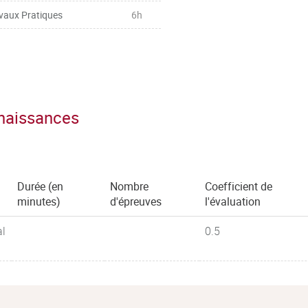
vaux Pratiques
6h
nnaissances
Durée (en
Nombre
Coefficient de
minutes)
d'épreuves
l'évaluation
al
0.5