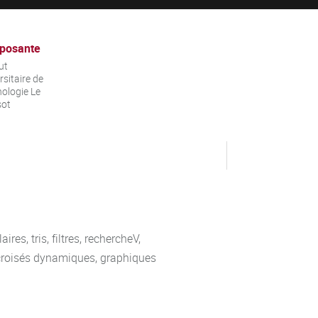
posante
ut
rsitaire de
ologie Le
sot
es, tris, filtres, rechercheV,
 croisés dynamiques, graphiques