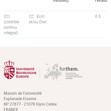
minutes)
l'évaluat
CCI
CC : Ecrit
0.5
(contrôle
et/ou Oral
continu
intégral)
Maison de l'université
Esplanade Erasme
BP 27877 - 21078 Dijon Cedex
FRANCE