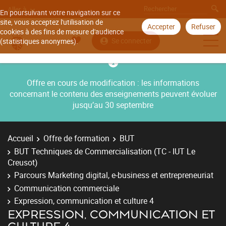
Aller à
En poursuivant votre navigation sur ce
site, vous acceptez l'utilisation de
Accepter
Refuser
cookies à des fins de mesure d'audience
Se connecter
(statistiques anonymes).
Offre en cours de modification : les informations
concernant le contenu des enseignements peuvent évoluer
jusqu’au 30 septembre
Accueil
Offre de formation
BUT
BUT Techniques de Commercialisation (TC - IUT Le
Creusot)
Parcours Marketing digital, e-business et entrepreneuriat
Communication commerciale
Expression, communication et culture 4
EXPRESSION, COMMUNICATION ET