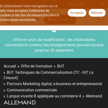
Aller à
En poursuivant votre navigation sur ce
site, vous acceptez l'utilisation de
Accepter
Refuser
cookies à des fins de mesure d'audience
Se connecter
(statistiques anonymes).
Offre en cours de modification : les informations
concernant le contenu des enseignements peuvent évoluer
jusqu’au 30 septembre
Accueil
Offre de formation
BUT
BUT Techniques de Commercialisation (TC - IUT Le
Creusot)
Parcours Marketing digital, e-business et entrepreneuriat
Communication commerciale
Langue vivante B appliquée au commerce 4
Allemand
ALLEMAND