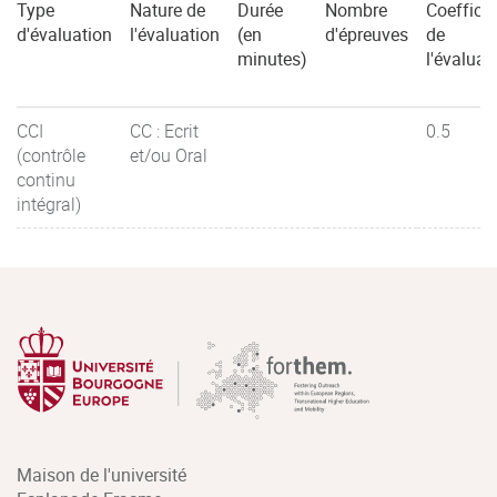
Type
Nature de
Durée
Nombre
Coefficie
d'évaluation
l'évaluation
(en
d'épreuves
de
minutes)
l'évaluat
CCI
CC : Ecrit
0.5
(contrôle
et/ou Oral
continu
intégral)
Maison de l'université