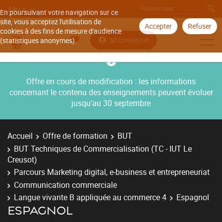
Aller à
En poursuivant votre navigation sur ce
site, vous acceptez l'utilisation de
Accepter
Refuser
cookies à des fins de mesure d'audience
Se connecter
(statistiques anonymes).
Offre en cours de modification : les informations
concernant le contenu des enseignements peuvent évoluer
jusqu’au 30 septembre
Accueil
Offre de formation
BUT
BUT Techniques de Commercialisation (TC - IUT Le
Creusot)
Parcours Marketing digital, e-business et entrepreneuriat
Communication commerciale
Langue vivante B appliquée au commerce 4
Espagnol
ESPAGNOL