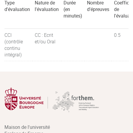
Type
Nature de
Durée
Nombre
Coefficie
d'évaluation
l'évaluation
(en
d'épreuves
de
minutes)
l'évaluat
CCI
CC : Ecrit
0.5
(contrôle
et/ou Oral
continu
intégral)
Maison de l'université