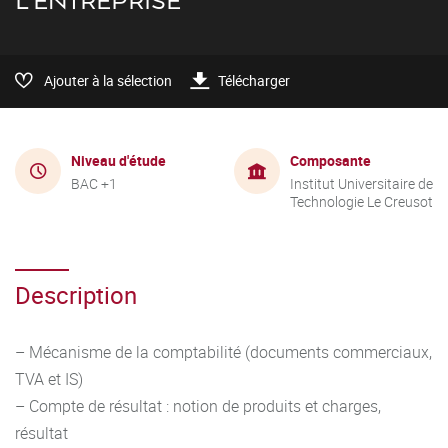
L'ENTREPRISE
Ajouter à la sélection
Télécharger
Niveau d'étude
Composante
BAC +1
Institut Universitaire de
Technologie Le Creusot
Description
– Mécanisme de la comptabilité (documents commerciaux,
TVA et IS)
– Compte de résultat : notion de produits et charges,
résultat