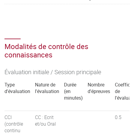
Modalités de contrôle des
connaissances
Évaluation initiale / Session principale
Type
Nature de
Durée
Nombre
Coefficie
d'évaluation
l'évaluation
(en
d'épreuves
de
minutes)
l'évaluat
CCI
CC : Ecrit
0.5
(contrôle
et/ou Oral
continu