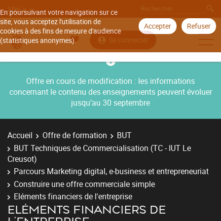
Aller à
En poursuivant votre navigation sur ce
site, vous acceptez l'utilisation de
Accepter
Refuser
cookies à des fins de mesure d'audience
Se connecter
(statistiques anonymes).
Offre en cours de modification : les informations
concernant le contenu des enseignements peuvent évoluer
jusqu’au 30 septembre
Accueil
Offre de formation
BUT
BUT Techniques de Commercialisation (TC - IUT Le
Creusot)
Parcours Marketing digital, e-business et entrepreneuriat
Construire une offre commerciale simple
Eléments financiers de l'entreprise
ELÉMENTS FINANCIERS DE