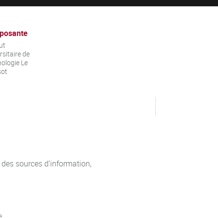
posante
ut
rsitaire de
ologie Le
sot
 des sources d’information,
e