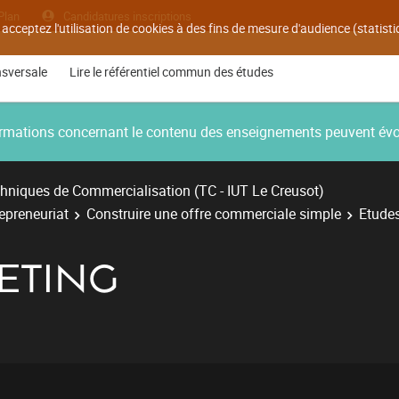
Plan
Candidatures inscriptions
 acceptez l'utilisation de cookies à des fins de mesure d'audience (statis
nsversale
Lire le référentiel commun des études
nformations concernant le contenu des enseignements peuvent év
hniques de Commercialisation (TC - IUT Le Creusot)
repreneuriat
Construire une offre commerciale simple
Etude
ETING