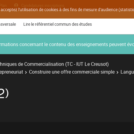
Plan
Candidatures inscriptions
 acceptez l'utilisation de cookies à des fins de mesure d'audience (statis
nsversale
Lire le référentiel commun des études
nformations concernant le contenu des enseignements peuvent év
hniques de Commercialisation (TC - IUT Le Creusot)
repreneuriat
Construire une offre commerciale simple
Langu
2)