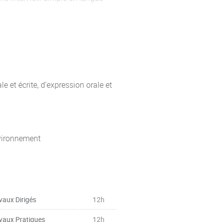
naitre les besoins du client
ommerciale (publicité) dans sa
 et écrite, d’expression orale et
 : conjugaison et emploi des
aire
es de politesse, possession,
nvironnement
 de l’expression
s, prix, etc.), lire des graphiques
’entreprise, de la communication
vaux Dirigés
12h
vaux Pratiques
12h