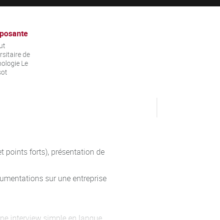
posante
ut
rsitaire de
ologie Le
sot
t points forts), présentation de
cumentations sur une entreprise
ne interview simple en langue