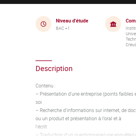
Niveau d'étude
Com
BAC +1
Instit
Unive
Techn
Creu
Description
Contenu :
– Présentation d’une entreprise (points faibles e
soi
– Recherche d’informations sur internet, de do
ou un produit et présentation à l’oral et à
l’écrit
– Traduction d’un questionnaire/une enquête/u