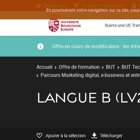
Bibliothèque
Etudiants internationaux
En poursuivant votre navigation sur ce site, vous
Suivre une UE Tra
Offre en cours de modification : les i
Accueil
Offre de formation
BUT
BUT Tec
Parcours Marketing digital, e-business et ent
LANGUE B (LV
Ajouter à la sélection
Télécharger