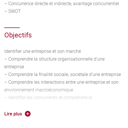
– Concurrence directe et indirecte, avantage concurrentiel
– SWOT
Objectifs
Identifier une entreprise et son marché
– Comprendre la structure organisationnelle d’une
entreprise
– Comprendre la finalité sociale, sociétale d’une entreprise
– Comprendre les interactions entre une entreprise et son
environnement macroéconomique
– Identifier les concurrents et comprendre le
positionnement d’une entreprise par rapport à ses
concurrents
Lire plus
– Introduction au diagnostic stratégique