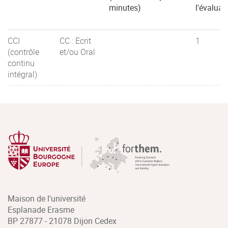
minutes)
l'évaluat
CCI
CC : Ecrit
1
(contrôle
et/ou Oral
continu
intégral)
Maison de l'université
Esplanade Erasme
BP 27877 - 21078 Dijon Cedex