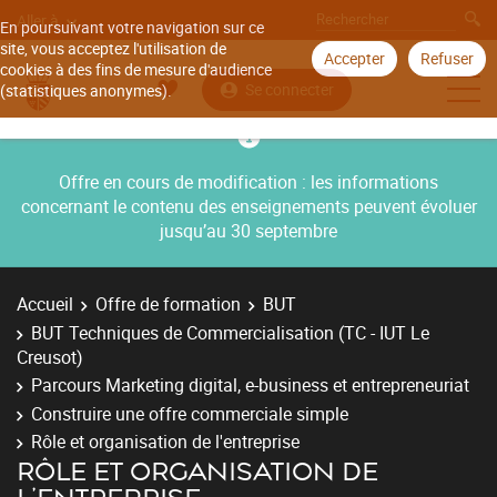
Aller à
En poursuivant votre navigation sur ce
site, vous acceptez l'utilisation de
Accepter
Refuser
cookies à des fins de mesure d'audience
Se connecter
(statistiques anonymes).
Offre en cours de modification : les informations
concernant le contenu des enseignements peuvent évoluer
jusqu’au 30 septembre
Accueil
Offre de formation
BUT
BUT Techniques de Commercialisation (TC - IUT Le
Creusot)
Parcours Marketing digital, e-business et entrepreneuriat
Construire une offre commerciale simple
Rôle et organisation de l'entreprise
RÔLE ET ORGANISATION DE