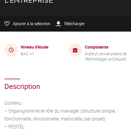
L'ENTREPRISE
Ajouter à la sélection
Télécharger
Niveau d'étude
Composante
BAC +1
Institut Universitaire de
Technologie Le Creusot
Description
Contenu :
– Organigramme et rôle du manager (structure simple,
fonctionnelle, divisionnelle, matricielle, par projet)
– PESTEL