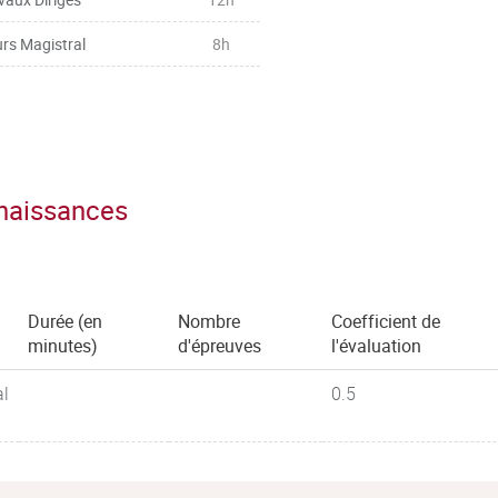
rs Magistral
8h
nnaissances
Durée (en
Nombre
Coefficient de
minutes)
d'épreuves
l'évaluation
al
0.5