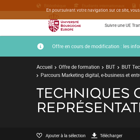
Bibliothèque
Etudiants internationaux
En poursuivant votre navigation sur ce site, vous
Suivre une UE Tra
Offre en cours de modification : les i
Accueil
Offre de formation
BUT
BUT Tec
Parcours Marketing digital, e-business et ent
TECHNIQUES Q
REPRÉSENTAT
Ajouter à la sélection
Télécharger