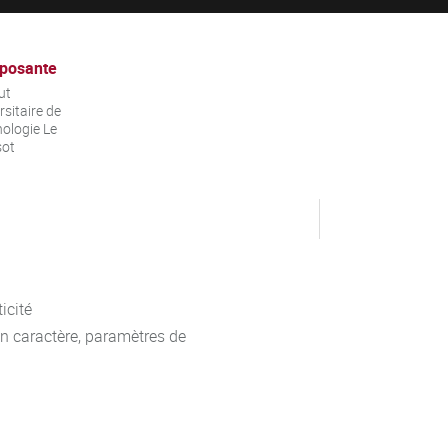
posante
ut
rsitaire de
ologie Le
sot
icité
 un caractère, paramètres de