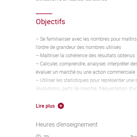
Objectifs
– Se familiariser avec les nombres pour maîtrise
l’ordre de grandeur des nombres utilisés
– Maîtriser la cohérence des résultats obtenus
– Calculer, comprendre, analyser, interpréter de
évaluer un marché ou une action commerciale
– Utiliser les statistiques pour représenter une
(évolutions, parts de marché, fréquentation d’un
Internet, analyse des statistiques des réseaux s
– Percevoir et anticiper les variations d’un ma
Lire plus
Heures d'enseignement
TD
Tra