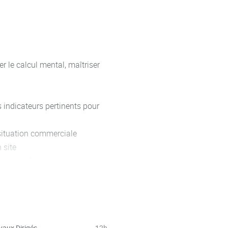
r le calcul mental, maîtriser
s indicateurs pertinents pour
 situation commerciale
 site
ociaux...)
rché et de son environnement
vaux Dirigés
12h