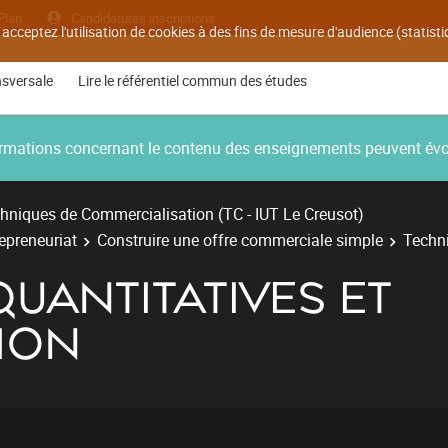
Plan
Candidatures inscriptions
 acceptez l'utilisation de cookies à des fins de mesure d'audience (statis
nsversale
Lire le référentiel commun des études
nformations concernant le contenu des enseignements peuvent év
hniques de Commercialisation (TC - IUT Le Creusot)
repreneuriat
Construire une offre commerciale simple
Techni
UANTITATIVES ET
ION