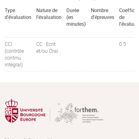
socio-économique
Type
Nature de
Durée
Nombre
Coefficie
– Construire son réseau professionnel : découvrir les
d'évaluation
l'évaluation
(en
d'épreuves
de
réseaux et sensibiliser à l’identité numérique
minutes)
l'évaluat
– Préparer son stage et/ou son alternance et/ou son
parcours à l’international
CCI
CC : Ecrit
0.5
(contrôle
et/ou Oral
continu
intégral)