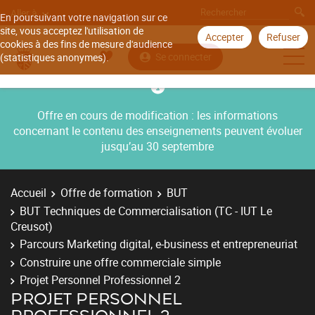
Aller à
En poursuivant votre navigation sur ce
site, vous acceptez l'utilisation de
Accepter
Refuser
cookies à des fins de mesure d'audience
Se connecter
(statistiques anonymes).
Offre en cours de modification : les informations
concernant le contenu des enseignements peuvent évoluer
jusqu’au 30 septembre
Accueil
Offre de formation
BUT
BUT Techniques de Commercialisation (TC - IUT Le
Creusot)
Parcours Marketing digital, e-business et entrepreneuriat
Construire une offre commerciale simple
Projet Personnel Professionnel 2
PROJET PERSONNEL