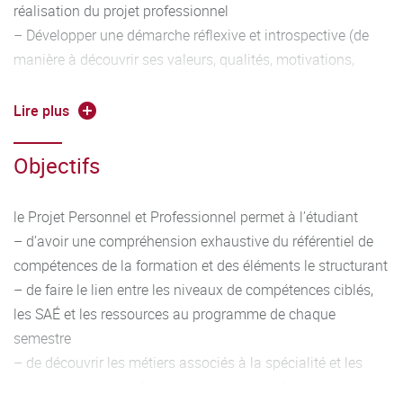
réalisation du projet professionnel
– Développer une démarche réflexive et introspective (de
manière à découvrir ses valeurs, qualités, motivations,
savoirs,
savoir-être, savoirs-faire) au travers, par exemple de son
Lire plus
expérience et ses centres d’intérêt
– Placer l’étudiant dans une démarche prospective en
Objectifs
termes d’avenir, souhait, motivation vis-à-vis d’un projet
d’études
le Projet Personnel et Professionnel permet à l’étudiant
et/ou professionnel
– d’avoir une compréhension exhaustive du référentiel de
– S’initier à la démarche réflexive (savoir interroger et
compétences de la formation et des éléments le structurant
analyser son expérience)
– de faire le lien entre les niveaux de compétences ciblés,
S’approprier la formation
les SAÉ et les ressources au programme de chaque
– S’approprier les compétences de la formation – identifier
semestre
les blocs de compétences
– de découvrir les métiers associés à la spécialité et les
– Référencer les compétences et les associer avec la réalité
environnements professionnels correspondants
du terrain