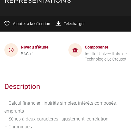
REPRÉSENTATIONS
Ajouter à la sélection
Télécharger
Niveau d'étude
Composante
BAC +1
Institut Universitaire de
Technologie Le Creusot
Description
– Calcul financier : intérêts simples, intérêts composés,
emprunts
– Séries à deux caractères : ajustement, corrélation
– Chroniques