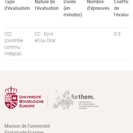
Type
Nature de
Durée
Nombre
Coefficie
d'évaluation
l'évaluation
(en
d'épreuves
de
minutes)
l'évaluat
CCI
CC : Ecrit
0.5
(contrôle
et/ou Oral
continu
intégral)
Maison de l'université
Esplanade Erasme