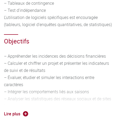
– Tableaux de contingence
– Test d’indépendance
L’utilisation de logiciels spécifiques est encouragée
(tableurs, logiciel d’enquêtes quantitatives, de statistiques)
Objectifs
– Appréhender les incidences des décisions financières
– Calculer et chiffrer un projet et présenter les indicateurs
de suivi et de résultats
– Évaluer, étudier et simuler les interactions entre
caractères
– Intégrer les comportements liés aux saisons
– Analyser les statistiques des réseaux sociaux et de sites
Internet
– Mesurer le degré de dépendance entre deux variables
Lire plus