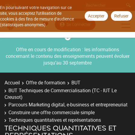
Aller à
En poursuivant votre navigation sur ce
site, vous acceptez l'utilisation de
Accepter
Refuser
cookies à des fins de mesure d'audience
Se connecter
(statistiques anonymes).
Offre en cours de modification : les informations
concernant le contenu des enseignements peuvent évoluer
jusqu’au 30 septembre
Accueil
Offre de formation
BUT
BUT Techniques de Commercialisation (TC - IUT Le
Creusot)
Parcours Marketing digital, e-business et entrepreneuriat
Construire une offre commerciale simple
Techniques quantitatives et représentations
TECHNIQUES QUANTITATIVES ET