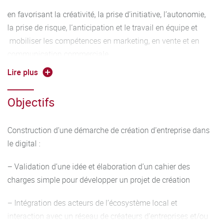
en favorisant la créativité, la prise d’initiative, l’autonomie,
la prise de risque, l’anticipation et le travail en équipe et
mobiliser les compétences en marketing, en vente et en
communication commerciale.
Lire plus
La problématique professionnelle est centrée sur la
proposition d’idées de création d’entreprise en les situant
Objectifs
par rapport à l’existant et sur la sensibilisation au choix du
statut juridique de l’organisation en tenant compte des
singularités d’une activité digitale ou hybride.
Construction d’une démarche de création d’entreprise dans
le digital :
– Validation d’une idée et élaboration d’un cahier des
charges simple pour développer un projet de création
– Intégration des acteurs de l’écosystème local et
interaction avec un réseau de créateurs d’entreprises et/ou