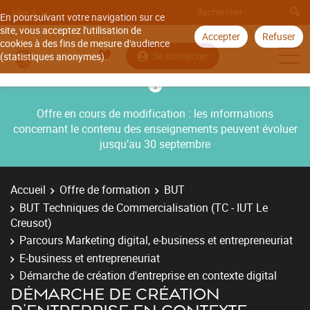
Aller à
En poursuivant votre navigation sur ce
site, vous acceptez l'utilisation de
Accepter
Refuser
cookies à des fins de mesure d'audience
Se connecter
(statistiques anonymes).
Offre en cours de modification : les informations
concernant le contenu des enseignements peuvent évoluer
jusqu’au 30 septembre
Accueil
Offre de formation
BUT
BUT Techniques de Commercialisation (TC - IUT Le
Creusot)
Parcours Marketing digital, e-business et entrepreneuriat
E-business et entrepreneuriat
Démarche de création d'entreprise en contexte digital
DÉMARCHE DE CRÉATION