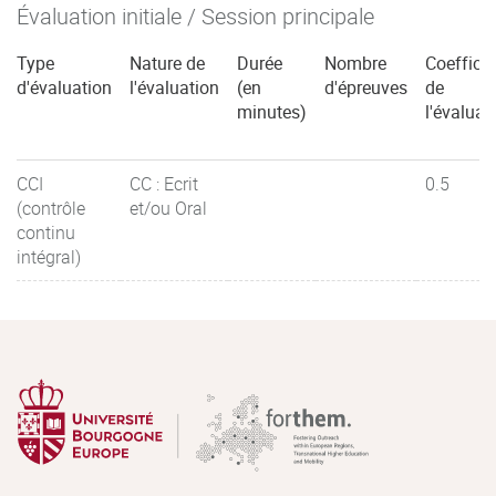
Évaluation initiale / Session principale
Type
Nature de
Durée
Nombre
Coefficie
d'évaluation
l'évaluation
(en
d'épreuves
de
minutes)
l'évaluat
CCI
CC : Ecrit
0.5
(contrôle
et/ou Oral
continu
intégral)