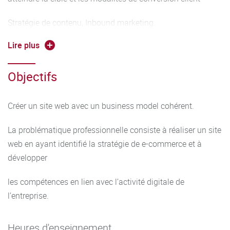
Stratégie de contenu, Inbound marketing.
Lire plus
Création d’un site web, de son architecture (proposition
d’une url, conception d’une maquette du site, prévision des
Objectifs
fonctionnalités,
conception des éléments de design du logo, conception de
Créer un site web avec un business model cohérent.
la stratégie éditoriale, tunnel de conversion)
La problématique professionnelle consiste à réaliser un site
Proposition d’un business model simple où la création et la
web en ayant identifié la stratégie de e-commerce et à
délivrance de valeur pourront être identifiées facilement.
développer
les compétences en lien avec l’activité digitale de
l’entreprise.
Heures d'enseignement