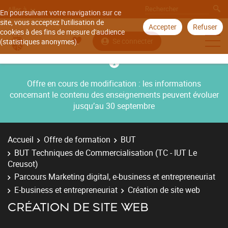
Aller à
En poursuivant votre navigation sur ce
site, vous acceptez l'utilisation de
Accepter
Refuser
cookies à des fins de mesure d'audience
Se connecter
(statistiques anonymes).
Offre en cours de modification : les informations
concernant le contenu des enseignements peuvent évoluer
jusqu’au 30 septembre
Accueil
Offre de formation
BUT
BUT Techniques de Commercialisation (TC - IUT Le
Creusot)
Parcours Marketing digital, e-business et entrepreneuriat
E-business et entrepreneuriat
Création de site web
CRÉATION DE SITE WEB