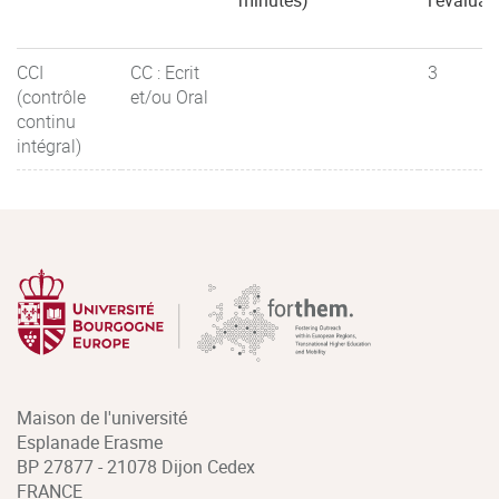
minutes)
l'évaluat
CCI
CC : Ecrit
3
(contrôle
et/ou Oral
continu
intégral)
Maison de l'université
Esplanade Erasme
BP 27877 - 21078 Dijon Cedex
FRANCE