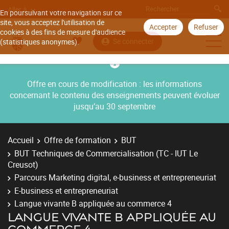
Aller à
En poursuivant votre navigation sur ce
site, vous acceptez l'utilisation de
Accepter
Refuser
cookies à des fins de mesure d'audience
Se connecter
(statistiques anonymes).
Offre en cours de modification : les informations
concernant le contenu des enseignements peuvent évoluer
jusqu’au 30 septembre
Accueil
Offre de formation
BUT
BUT Techniques de Commercialisation (TC - IUT Le
Creusot)
Parcours Marketing digital, e-business et entrepreneuriat
E-business et entrepreneuriat
Langue vivante B appliquée au commerce 4
LANGUE VIVANTE B APPLIQUÉE AU