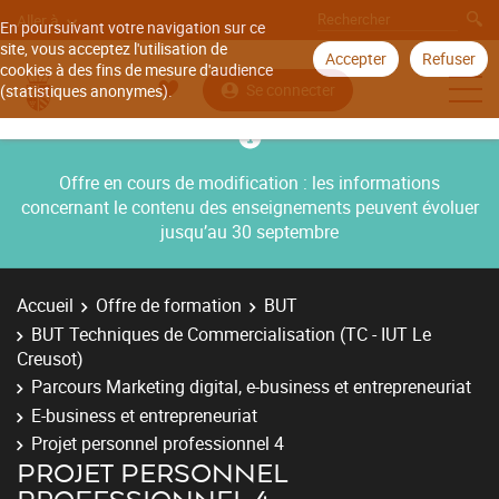
Aller à
En poursuivant votre navigation sur ce
site, vous acceptez l'utilisation de
Accepter
Refuser
cookies à des fins de mesure d'audience
Se connecter
(statistiques anonymes).
Offre en cours de modification : les informations
concernant le contenu des enseignements peuvent évoluer
jusqu’au 30 septembre
Accueil
Offre de formation
BUT
BUT Techniques de Commercialisation (TC - IUT Le
Creusot)
Parcours Marketing digital, e-business et entrepreneuriat
E-business et entrepreneuriat
Projet personnel professionnel 4
PROJET PERSONNEL