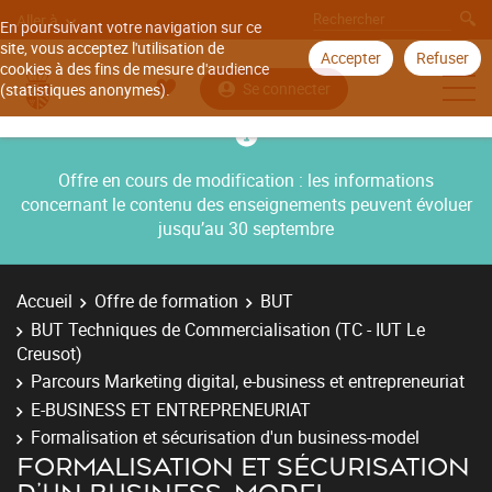
Aller à
En poursuivant votre navigation sur ce
site, vous acceptez l'utilisation de
Accepter
Refuser
cookies à des fins de mesure d'audience
Se connecter
(statistiques anonymes).
Offre en cours de modification : les informations
concernant le contenu des enseignements peuvent évoluer
jusqu’au 30 septembre
Accueil
Offre de formation
BUT
BUT Techniques de Commercialisation (TC - IUT Le
Creusot)
Parcours Marketing digital, e-business et entrepreneuriat
E-BUSINESS ET ENTREPRENEURIAT
Formalisation et sécurisation d'un business-model
FORMALISATION ET SÉCURISATION