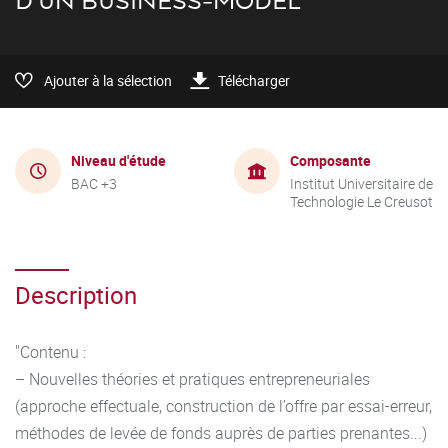
D'UN BUSINESS-MODEL
Ajouter à la sélection
Télécharger
Niveau d'étude
Composante
BAC +3
Institut Universitaire de
Technologie Le Creusot
Description
"Contenu :
– Nouvelles théories et pratiques entrepreneuriales
(approche effectuale, construction de l’offre par essai-erreur,
méthodes de levée de fonds auprès de parties prenantes...)