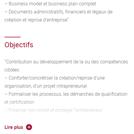
– Business model et business plan complet
– Documents administratifs, financiers et légaux de
création et reprise d’entreprise"
Objectifs
"Contribution au développement de la ou des compétences
ciblées :
– Conforter/concrétiser la création/reprise d’une
organisation, d’un projet intrapreneurial
– Formaliser les processus, les démarches de qualification
et certification
– Financer son projet et protéger l’entrepreneur
– Adopter la bonne posture pour un manage ent éthique
– Comprendre l’écosystème entrepreneurial"
Lire plus